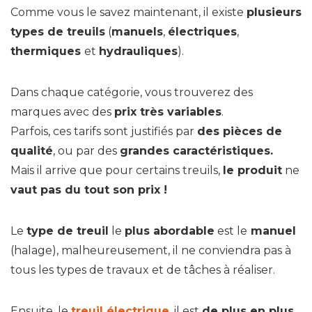
Comme vous le savez maintenant, il existe
plusieurs
types de treuils
(
manuels
,
électriques
,
thermiques
et
hydrauliques
).
Dans chaque catégorie, vous trouverez des
marques avec des
prix très variables
.
Parfois, ces tarifs sont justifiés par
des pièces de
qualité
, ou par des
grandes caractéristiques.
Mais il arrive que pour certains treuils,
le produit
ne
vaut pas du tout son prix !
Le
type de treuil
le
plus abordable
est le
manuel
(halage), malheureusement, il ne conviendra pas à
tous les types de travaux et de tâches à réaliser.
Ensuite, le
treuil électrique
, il est
de plus en plus