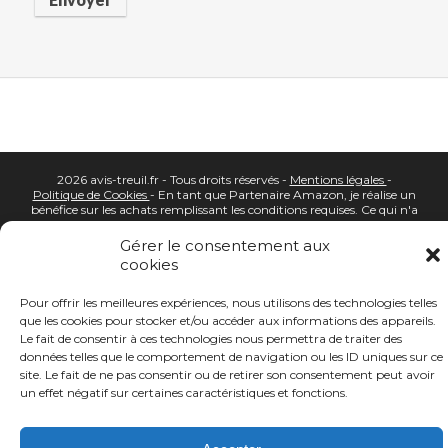
2026 avis-treuil.fr - Tous droits réservés -
Mentions légales
-
Politique de Cookies
- En tant que Partenaire Amazon, je réalise un
bénéfice sur les achats remplissant les conditions requises. Ce qui n'a
aucune conséquence sur votre prix d'achat
Gérer le consentement aux
cookies
Pour offrir les meilleures expériences, nous utilisons des technologies telles
que les cookies pour stocker et/ou accéder aux informations des appareils.
Le fait de consentir à ces technologies nous permettra de traiter des
données telles que le comportement de navigation ou les ID uniques sur ce
site. Le fait de ne pas consentir ou de retirer son consentement peut avoir
un effet négatif sur certaines caractéristiques et fonctions.